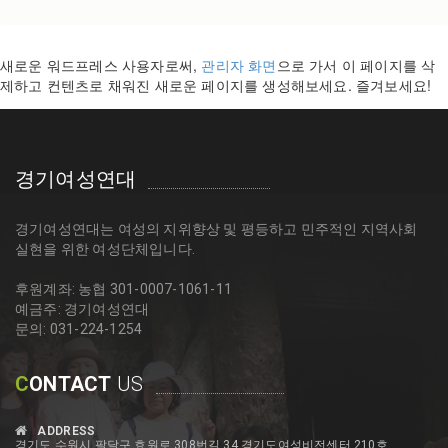
새로운 워드프레스 사용자로써,
관리자 화면
으로 가서 이 페이지를 삭
제하고 컨텐츠로 채워진 새로운 페이지를 생성해보세요. 즐겨보세요!
경기여성연대
경기여성연대는 여성의 지위향상 및 평등하고 민주적인 지역사회
실현을 위한 여성단체입니다.
후원계좌: 농협 301-0007-1061-11
예금주: 경기여성연대
문의: 031-224-1254
C
ONTACT
US
ADDRESS
경기도 수원시 팔달구 효원로 308번길 34 경기도여성비전센터 210호