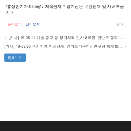
/홍성민기자 hsm@< 저작권자 ? 경기신문 무단전재 및 재배포금
지 >
좋아요
1
싫어요
0
인쇄
«
[기사] 16-08-11 예술·종교 등 경기지역 인사 815인 ‘한반도 평화’ 촉구
[기사] 16-03-30 경기지역 여성단체, 경기도가족여성연구원 통폐합 반대
»
목록보기