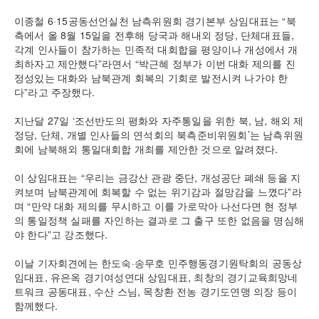
이종철 6·15공동선언실천 남측위원회 경기본부 상임대표는 “북
측에서 올 8월 15일을 전후해 당국과 해내외 정당, 단체대표들,
각계 인사들이 참가하는 민족적 대회합을 평양이나 개성에서 개
최하자고 제안했다”라면서 “박근혜 정부가 이번 대화 제의를 진
정성있는 대화와 남북관계 회복의 기회로 발전시켜 나가야 한
다”라고 주장했다.
지난달 27일 ‘조선반도의 평화와 자주통일을 위한 북, 남, 해외 제
정당, 단체, 개별 인사들의 연석회의 북측준비위원회’는 남측위원
회에 남북해외 통일대회합 개최를 제안한 것으로 알려졌다.
이 상임대표는 “우리는 금강산 관광 중단, 개성공단 폐쇄 등을 지
켜보며 남북관계에 회복할 수 없는 위기감과 절망감을 느꼈다”라
며 “만약 대화 제의를 무시하고 이를 가로막아 나선다면 현 정부
의 통일정책 실패를 자인하는 결과로 그 출구 또한 없음을 명심해
야 한다”고 강조했다.
이날 기자회견에는 한도숙·송무호 민주행동경기원탁회의 공동상
임대표, 유은옥 경기여성연대 상임대표, 최창의 경기교육희망네
트워크 공동대표, 수산 스님, 목창환 전농 경기도연맹 의장 등이
함께했다.