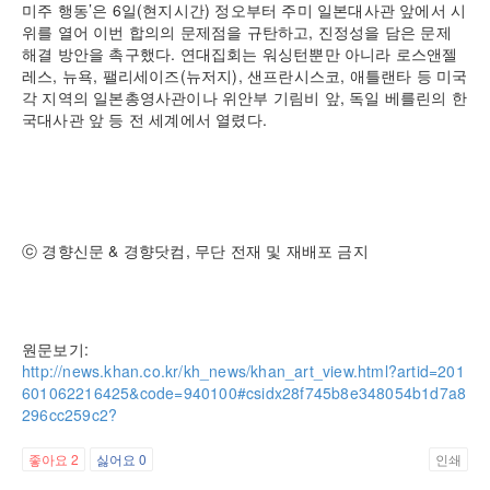
미주 행동’은 6일(현지시간) 정오부터 주미 일본대사관 앞에서 시
위를 열어 이번 합의의 문제점을 규탄하고, 진정성을 담은 문제
해결 방안을 촉구했다. 연대집회는 워싱턴뿐만 아니라 로스앤젤
레스, 뉴욕, 팰리세이즈(뉴저지), 샌프란시스코, 애틀랜타 등 미국
각 지역의 일본총영사관이나 위안부 기림비 앞, 독일 베를린의 한
국대사관 앞 등 전 세계에서 열렸다.
ⓒ 경향신문 & 경향닷컴, 무단 전재 및 재배포 금지
원문보기:
http://news.khan.co.kr/kh_news/khan_art_view.html?artid=201
601062216425&code=940100#csidx28f745b8e348054b1d7a8
296cc259c2?
좋아요
2
싫어요
0
인쇄