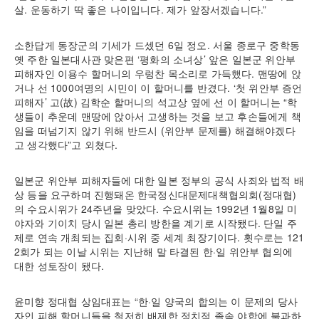
살. 운동하기 딱 좋은 나이입니다. 제가 앞장서겠습니다.”
소한답게 동장군의 기세가 드셌던 6일 정오. 서울 종로구 중학동
옛 주한 일본대사관 맞은편 ‘평화의 소녀상’ 앞은 일본군 위안부
피해자인 이용수 할머니의 우렁찬 목소리로 가득했다. 맨땅에 앉
거나 선 1000여명의 시민이 이 할머니를 반겼다. ‘첫 위안부 증언
피해자’ 고(故) 김학순 할머니의 석고상 옆에 선 이 할머니는 “학
생들이 추운데 맨땅에 앉아서 고생하는 것을 보고 후손들에게 책
임을 떠넘기지 않기 위해 반드시 (위안부 문제를) 해결해야겠다
고 생각했다”고 외쳤다.
일본군 위안부 피해자들에 대한 일본 정부의 공식 사죄와 법적 배
상 등을 요구하며 진행돼온 한국정신대문제대책협의회(정대협)
의 수요시위가 24주년을 맞았다. 수요시위는 1992년 1월8일 미
야자와 기이치 당시 일본 총리 방한을 계기로 시작됐다. 단일 주
제로 연속 개최되는 집회·시위 중 세계 최장기이다. 횟수로는 121
2회가 되는 이날 시위는 지난해 말 타결된 한·일 위안부 협의에
대한 성토장이 됐다.
윤미향 정대협 상임대표는 “한·일 양국의 합의는 이 문제의 당사
자인 피해 할머니들을 철저히 배제한 정치적 졸속 야합에 불과하