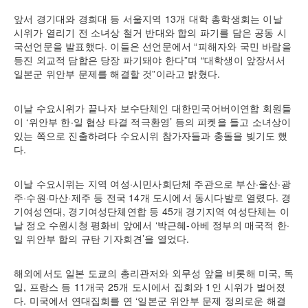
앞서 경기대와 경희대 등 서울지역 13개 대학 총학생회는 이날
시위가 열리기 전 소녀상 철거 반대와 합의 파기를 담은 공동 시
국선언문을 발표했다. 이들은 선언문에서 “피해자와 국민 바람을
등진 외교적 담합은 당장 파기돼야 한다”며 “대학생이 앞장서서
일본군 위안부 문제를 해결할 것”이라고 밝혔다.
이날 수요시위가 끝나자 보수단체인 대한민국어버이연합 회원들
이 ‘위안부 한·일 협상 타결 적극환영’ 등의 피켓을 들고 소녀상이
있는 쪽으로 진출하려다 수요시위 참가자들과 충돌을 빚기도 했
다.
이날 수요시위는 지역 여성·시민사회단체 주관으로 부산·울산·광
주·수원·마산·제주 등 전국 14개 도시에서 동시다발로 열렸다. 경
기여성연대, 경기여성단체연합 등 45개 경기지역 여성단체는 이
날 정오 수원시청 평화비 앞에서 ‘박근혜-아베 정부의 매국적 한·
일 위안부 합의 규탄 기자회견’을 열었다.
해외에서도 일본 도쿄의 총리관저와 외무성 앞을 비롯해 미국, 독
일, 프랑스 등 11개국 25개 도시에서 집회와 1인 시위가 벌어졌
다. 미국에서 연대집회를 연 ‘일본군 위안부 문제 정의로운 해결