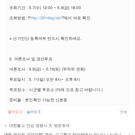
조회기간 : 5.7(수) 12:00 ~ 5.9(금) 18:00
조회방법 :?
http://2014kg.net/
?에서 바로 확인
※ 선거인단 등록여부 반드시 확인하세요.
2. 여론조사 및 경선투표
여론조사 : 5.9(금) ~ 5.10(토) (무작위 전화)
투표일시 : 5. 11(일) 오전 8시~ 오후 8시
투표장소 : 시군별 투표소 (아래 도표 참고 바랍니다.)
준비물 : 본인확인 가능한 신분증
좋아요
2
싫어요
0
인쇄
«
대한불교 안성 영평사 大 방문초대
[8월 필리핀 공정여행] 예술, 이고롯과 탐아완에서 만나다 / 누구나
»